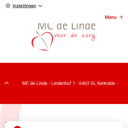
Instellingen
Menu
Adresgegevens
MC de Linde -
Lindenhof
1
-
6463 GL
Kerkrade
-
Spoedeisende hulp zag dit