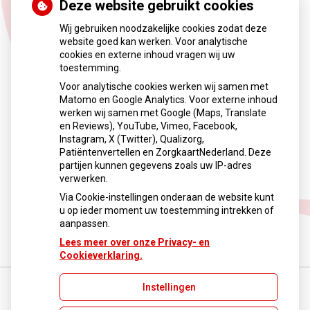
Deze website gebruikt cookies
weekend meer mensen met heup-
en polsbreuken binnenkomen
Wij gebruiken noodzakelijke cookies zodat deze
website goed kan werken. Voor analytische
cookies en externe inhoud vragen wij uw
Door de gladheid was het afgelopen weekend extra druk
toestemming.
op spoedeisende hulpen. Ziekenhuizen zagen vooral meer
Voor analytische cookies werken wij samen met
ouderen met heup- en polsbreuken na valpartijen. Veel
Matomo en Google Analytics. Voor externe inhoud
andere gewonden meldden zich bij huisartsenposten. In
werken wij samen met Google (Maps, Translate
grote delen van het land gold code geel of oranje vanwege
en Reviews), YouTube, Vimeo, Facebook,
sneeuw en bevriezing.
Instagram, X (Twitter), Qualizorg,
Patiëntenvertellen en ZorgkaartNederland. Deze
partijen kunnen gegevens zoals uw IP-adres
Lees het hele artikel op:
Nationale zorggids
verwerken.
Publicatiedatum:
12-01-2026
Via Cookie-instellingen onderaan de website kunt
u op ieder moment uw toestemming intrekken of
Terug naar overzicht
aanpassen.
Lees meer over onze Privacy- en
Cookieverklaring.
Instellingen