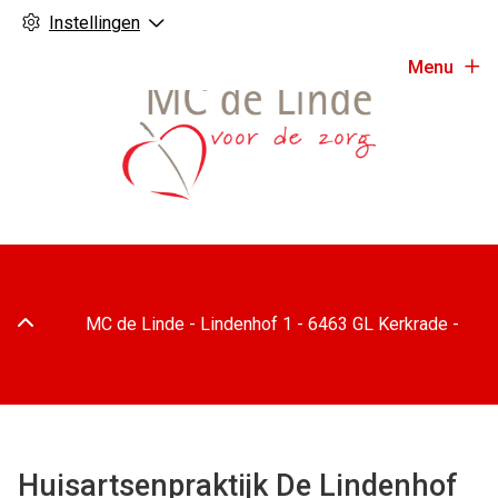
Instellingen
Menu
Adresgegevens
MC de Linde -
Lindenhof
1
-
6463 GL
Kerkrade
-
Huisartsenpraktijk De Lindenhof