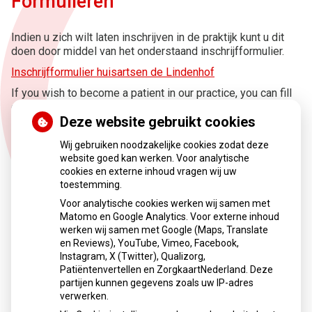
Formulieren
Indien u zich wilt laten inschrijven in de praktijk kunt u dit
doen door middel van het onderstaand inschrijfformulier.
Inschrijfformulier huisartsen de Lindenhof
If you wish to become a patient in our practice, you can fill
out this registrationform.
Deze website gebruikt cookies
Inschrijfformulier huisartsen praktijk ENGELS..
Wij gebruiken noodzakelijke cookies zodat deze
website goed kan werken. Voor analytische
Indien u toestemming geeft voor het delen van uw
cookies en externe inhoud vragen wij uw
medische informatie aan uw partner/kind kunt u het
toestemming.
onderstaand formulier invullen en retourneren aan de
Voor analytische cookies werken wij samen met
praktijk.
Matomo en Google Analytics. Voor externe inhoud
werken wij samen met Google (Maps, Translate
Toestemmingsformulier verstrekking med gegevens
en Reviews), YouTube, Vimeo, Facebook,
Instagram, X (Twitter), Qualizorg,
Patiëntenvertellen en ZorgkaartNederland. Deze
Indien u akkoord gaat met het delen van uw medische
partijen kunnen gegevens zoals uw IP-adres
gegevens met het ziekenhuis en de huisartsenpost kunt u
verwerken.
het onderstaand formulier invullen en retourneren aan de