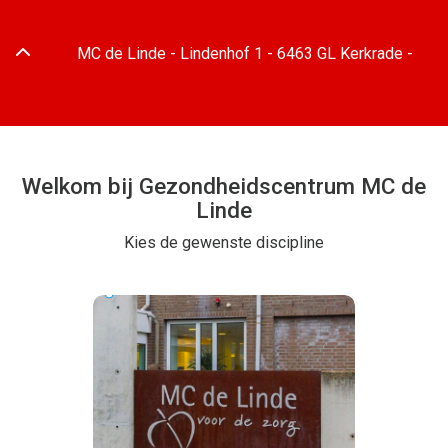
Adresgegevens
MC de Linde -
Lindenhof
1
-
6463 GL
Kerkrade
-
Welkom bij Gezondheidscentrum MC de
Linde
Kies de gewenste discipline