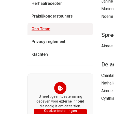
Janine
Herhaalrecepten
Marion
Praktijkondersteuners
Noémi 
Huidige
Ons Team
Spre
pagina
Privacy reglement
Aimee,
Klachten
De a
Chanta
Nathal
Aimee,
U heeft geen toestemming
Cynthi
gegeven voor
externe inhoud
die nodig is om dit te zien.
Cookie-instellingen