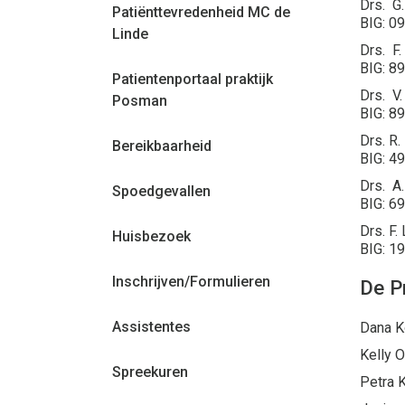
Drs. G
Patiënttevredenheid MC de
BIG: 0
Linde
Drs. F
BIG: 8
Patientenportaal praktijk
Drs. V
Posman
BIG: 8
Drs. R
Bereikbaarheid
BIG: 4
Drs. A
Spoedgevallen
BIG: 6
Drs. F.
Huisbezoek
BIG: 1
Inschrijven/Formulieren
De P
Assistentes
Dana K
Kelly 
Spreekuren
Petra 