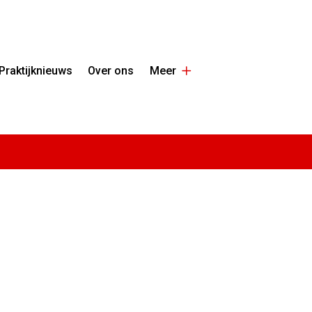
Hoofdmenu
rige
Praktijknieuws
Over ons
Meer
g
Meer
bmenu
submenu