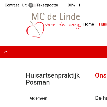
Tekst
Tekst
Contrast
Tekstgrootte
100%
Uit
verkleinen
vergroten
met
met
10%
10%
Home
Huis
Adresgegevens
Huisartsenpraktijk
Ons
Posman
De h
Algemeen