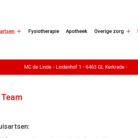
Huisartsen
Ove
artsen
Fysiotherapie
Apotheek
Overige zorg
submenu
zor
su
MC de Linde -
Lindenhof
1
-
6463 GL
Kerkrade
-
 Team
uisartsen: