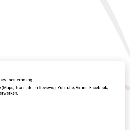
ij uw toestemming.
 (Maps, Translate en Reviews), YouTube, Vimeo, Facebook,
verwerken.
cy verklaring
|
Cookie-instellingen
|
Voorwaarden