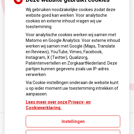
slaapstoornissen
Wij gebruiken noodzakelijke cookies zodat deze
website goed kan werken. Voor analytische
Stressgerelateerde slaapstoornissen ontstaan door
cookies en externe inhoud vragen wij uw
aanhoudende spanning en piekeren, waardoor inslapen en
toestemming.
doorslapen lastig wordt. Melatonine kan helpen het
Voor analytische cookies werken wij samen met
slaapritme te ondersteunen, maar werkt het best in lage
Matomo en Google Analytics. Voor externe inhoud
dosering en tijdelijk. Voor blijvend effect is een
werken wij samen met Google (Maps, Translate
gecombineerde aanpak nodig met stressreductie, goede
en Reviews), YouTube, Vimeo, Facebook,
slaaphygiëne en eventueel professionele begeleiding.
Instagram, X (Twitter), Qualizorg,
Patiëntenvertellen en ZorgkaartNederland. Deze
partijen kunnen gegevens zoals uw IP-adres
Lees het hele artikel op:
Nationale zorggids
verwerken.
Publicatiedatum:
17-12-2025
Via Cookie-instellingen onderaan de website kunt
u op ieder moment uw toestemming intrekken of
Terug naar overzicht
aanpassen.
Lees meer over onze Privacy- en
Cookieverklaring.
Instellingen