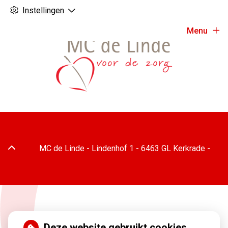
Instellingen
Menu
Adresgegevens
MC de Linde -
Lindenhof
1
-
6463 GL
Kerkrade
-
Melatonine bij stressgerelateerde
Deze website gebruikt cookies