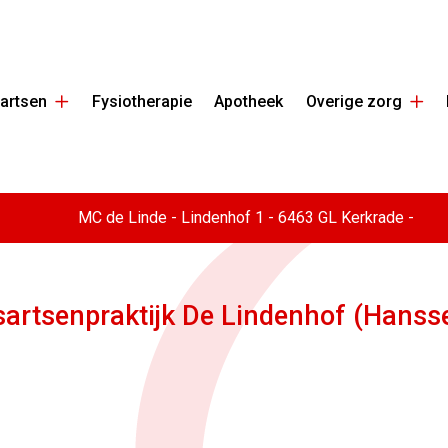
Huisartsen
Ove
artsen
Fysiotherapie
Apotheek
Overige zorg
submenu
zor
su
MC de Linde -
Lindenhof
1
-
6463 GL
Kerkrade
-
sartsenpraktijk De Lindenhof (Hanss