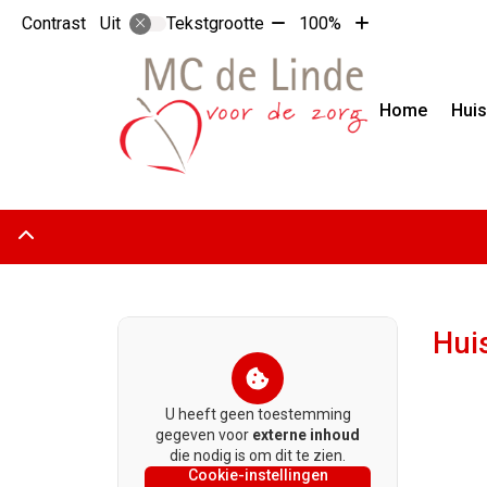
Tekst
Tekst
Contrast
Tekstgrootte
100%
Uit
verkleinen
vergroten
met
met
10%
10%
Home
Huis
Adresgegevens
Hui
U heeft geen toestemming
gegeven voor
externe inhoud
die nodig is om dit te zien.
Cookie-instellingen