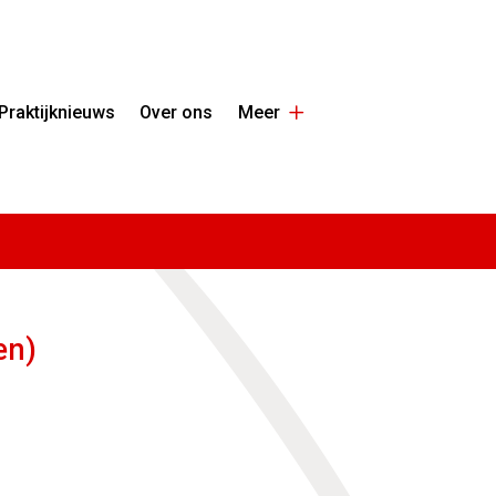
Hoofdmenu
rige
Praktijknieuws
Over ons
Meer
g
Meer
bmenu
submenu
en)